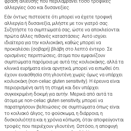
φράση αλίευσης που περιλαμβάνει τόσο τροφικές
αλλεργίες όσο και δυσανεξίες.
Εάν όντως πιστεύετε ότι μπορεί να έχετε τροφική
αλλεργία ή δυσανεξία, μιλήστε με τον γιατρό σας.
Συζητήστε τα συμπτώματά σας, ώστε να αποκλείονται
πρώτα άλλες πιθανές καταστάσεις. Αυτό ισχύει
ιδιαίτερα για την κοιλιοκάκη, καθώς μπορεί να
προκαλέσει (σοβαρή) βλάβη στο λεπτό έντερο. Σε
ορισμένες περιπτώσεις, άτομα που εμφανίζουν
συμπτώματα παρόμοια με αυτά της κοιλιοκάκης, αλλά τα
κλινικά ευρήματα είναι αρνητικά, μπορεί να ειπωθεί ότι
έχουν ευαισθησία στη γλουτένη χωρίς όμως να υπάρχει
κοιλιοκάκη (non-celiac gluten sensitivity). Η έρευνα είναι
περιορισμένη αυτή τη στιγμή και δεν υπάρχει
συγκεκριμένη δοκιμή για αυτήν. Μερικά από αυτά τα
άτομα με non-celiac gluten sensitivity, μπορεί να
παρατηρήσουν βελτιώσεις σε συμπτώματα όπως είναι
το κοιλιακό άλγος, το φούσκωμα, η διάρροια, η
δυσκοιλιότητα και η χρόνια κόπωση, όταν αποφεύγονται
τροφές που περιέχουν γλουτένη. Ωστόσο, η αποφυγή