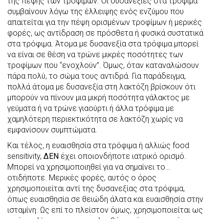
της πέψης των τροφίμων. Οι δυσανεξίες στα τρόφιμα
συμβαίνουν λόγω της έλλειψης ενός ενζύμου που
απαιτείται για την πέψη ορισμένων τροφίμων ή μερικές
φορές, ως αντίδραση σε πρόσθετα ή φυσικά συστατικά
στα τρόφιμα. Άτομα με δυσανεξία στα τρόφιμα μπορεί
να είναι σε θέση να τρώνε μικρές ποσότητες των
τροφίμων που “ενοχλούν”. Όμως, όταν καταναλώσουν
πάρα πολύ, το σώμα τους αντιδρά. Για παράδειγμα,
πολλά άτομα με δυσανεξία στη λακτόζη βρίσκουν ότι
μπορούν να πίνουν μια μικρή ποσότητα γάλακτος με
γεύματα ή να τρώνε γιαούρτι ή άλλα τρόφιμα με
χαμηλότερη περιεκτικότητα σε λακτόζη χωρίς να
εμφανίσουν συμπτώματα.
Και τέλος, η ευαισθησία στα τρόφιμα ή αλλιώς food
sensitivity,
ΔΕΝ
έχει οποιονδήποτε ιατρικό ορισμό.
Μπορεί να χρησιμοποιηθεί για να σημαίνει το…
οτιδήποτε. Μερικές φορές, αυτός ο όρος
χρησιμοποιείται αντί της δυσανεξίας στα τρόφιμα,
όπως ευαισθησία σε θειώδη άλατα και ευαισθησία στην
ισταμίνη. Ως επί το πλείστον όμως, χρησιμοποιείται ως