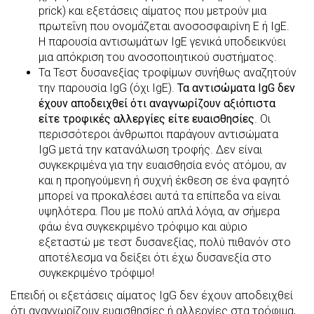
prick) και εξετάσεις αίματος που μετρούν μια
πρωτεΐνη που ονομάζεται ανοσοσφαιρίνη Ε ή IgE.
Η παρουσία αντισωμάτων IgE γενικά υποδεικνύει
μια απόκριση του ανοσοποιητικού συστήματος.
Τα Τεστ δυσανεξίας τροφίμων συνήθως αναζητούν
την παρουσία IgG (όχι IgE).
Τα αντισώματα IgG δεν
έχουν αποδειχθεί ότι αναγνωρίζουν αξιόπιστα
είτε τροφικές αλλεργίες είτε ευαισθησίες
. Οι
περισσότεροι άνθρωποι παράγουν αντισώματα
IgG μετά την κατανάλωση τροφής. Δεν είναι
συγκεκριμένα για την ευαισθησία ενός ατόμου, αν
και η προηγούμενη ή συχνή έκθεση σε ένα φαγητό
μπορεί να προκαλέσει αυτά τα επίπεδα να είναι
υψηλότερα. Που με πολύ απλά λόγια, αν σήμερα
φάω ένα συγκεκριμένο τρόφιμο και αύριο
εξεταστώ με τεστ δυσανεξίας, πολύ πιθανόν στο
αποτέλεσμα να δείξει ότι έχω δυσανεξία στο
συγκεκριμένο τρόφιμο!
Επειδή οι εξετάσεις αίματος IgG δεν έχουν αποδειχθεί
ότι αναγνωρίζουν ευαισθησίες ή αλλεργίες στα τρόφιμα,