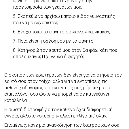
4. Θα αφιερώνω αρκετό χρόνο για την
προετοιμασία των γευμάτων μου;
5. Σκοπεύω να αρχίσω κάποιο είδος γυμναστικής
που να με ευχαριστεί;
6. Ενοχοποιώ το φαγητό σε «καλό» και «κακό»;
7. Ποια είναι η σχέση μου με το φαγητό;
8. Κατηγορώ τον εαυτό μου όταν θα φάω κάτι που
απολαμβάνω; Π.χ. γλυκό ή φαγητό;
Ο σκοπός των ερωτημάτων δεν είναι για να στήσεις τον
εαυτό σου στον τοίχο, αλλά για να εντοπίσεις τις
πιθανές αδυναμίες σου και να τις συζητήσεις με το
διαιτολόγο σου ώστε να μπορεί να σε κατευθύνει
κατάλληλα.
Η σωστή διατροφή για τον καθένα έχει διαφορετική
έννοια, άλλοτε «στέρηση» άλλοτε «λίγο απ’ όλα».
Επομένως, κάνε μια ανασκόπηση των διατροφικών σου