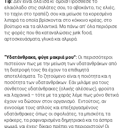
Tip
:
Δεν είναι όλα ίσα κι’ όμοια! Πρόσθεσε το
ελαιόλαδο στις σαλάτες σου, το αβοκάντο, τις ελιές,
το ταχίνι στο τραπέζι σου και μείωσε τα κορεσμένα
λιπαρά τα οποία βρίσκονται στο κόκκινο κρέας, στο
βούτυρο και τα αλλαντικά. Μα πάνω απ’ όλα περιόρισε
τις φορές που θα καταναλώσεις junk food,
αρτοσκευάσματα, γλυκά και αλμυρά.
“Υδατάνθρακα, φύγε μακριά μου”:
Οι περισσότεροι
πιστεύουν πως με την μείωση των υδατανθράκων από
τη διατροφή τους θα έχουν τα επιθυμητά
αποτελέσματα. Το ζητούμενο είναι η ποιότητα και η
ποσότητα των υδατανθράκων. Εάν μιλάμε για τους
σύνθετους υδατάνθρακες (ολικής αλέσεως), φρούτα
και λαχανικά – τότε με τα χαράς λέμε πως μόνο θετικά
έχουν να δώσουν στον οργανισμό. Εντούτοις, αν
εννοούμε τους απλούς και επεξεργασμένους
υδατάνθρακες όπως οι σφολιάτες, τα μπισκότα, τα
κράκερς, τα ραφιναρισμένα δημητριακά και τα άσπρα
ψωμιά, ναι έχεις δίκαιο πρέπει να περιοριστούν! Οι