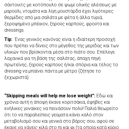
σάντουιτς με κοτόπουλο σε ψωμί ολικής αλέσεως με
μαρούλι, ντομάτα και λίγη μουστάρδα έχει λιγότερες
θερμίδες από μια σαλάτα με φέτα ή άλλα τυριά,
ξεροψημένο μπέικον, ξηρούς καρπούς, φρούτα και
dressings.
Tip
:
Ένας γενικός κανόνας είναι η ιδιαίτερη προσοχή
που πρέπει να δίνεις στο μέγεθος της μερίδας και των
υλικών που βρίσκονται μέσα στο πιάτο σου. Επέλεγε
λαχανικά για τη βάση της σαλάτας, άπαχη πηγή
πρωτεΐνης, ξηρούς καρπούς ή/και σπόρια και τέλος το
dressing να μπαίνει πάντα με μέτρο (ζήτησε το
ξεχωριστά).
“Skipping meals will help me lose weight”:
Εδώ και
χρόνια αυτή η άποψη έκανε κοριτσάκια, έφηβες και
ενήλικες γυναίκες να πεινάσουν πολύ! Παλιά θεωρείτο
ότι το να παραλείπεις γεύματα κάνει καλό στον
μεταβολισμό σου και γενικά στο βάρος σου, αφού σε
έκανε να χάνεις κιλά στο πι και φι (τα οποία κατά κύριο