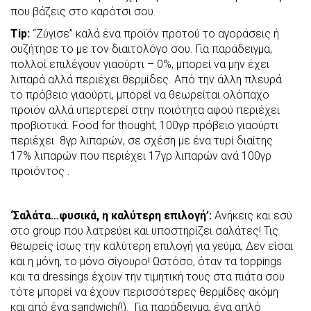
που βάζεις στο καρότσι σου.
Tip
:
“Ζύγισε” καλά ένα προϊόν προτού το αγοράσεις ή
συζήτησε το με τον διαιτολόγο σου. Για παράδειγμα,
πολλοί επιλέγουν γιαούρτι – 0%, μπορεί να μην έχει
λιπαρά αλλά περιέχει θερμίδες. Από την άλλη πλευρά
το πρόβειο γιαούρτι, μπορεί να θεωρείται ολόπαχο
προϊόν αλλά υπερτερεί στην ποιότητα αφού περιέχει
προβιοτικά. Food for thought, 100γρ πρόβειο γιαούρτι
περιέχει 8γρ λιπαρών, σε σχέση με ένα τυρί διαίτης
17% λιπαρών που περιέχει 17γρ λιπαρών ανά 100γρ
προϊόντος .
‘Σαλάτα…φυσικά, η καλύτερη επιλογή’:
Ανήκεις και εσύ
στο group που λατρεύει και υποστηρίζει σαλάτες! Τις
θεωρείς ίσως την καλύτερη επιλογή για γεύμα; Δεν είσαι
και η μόνη, το μόνο σίγουρο! Ωστόσο, όταν τα toppings
και τα dressings έχουν την τιμητική τους στα πιάτα σου
τότε μπορεί να έχουν περισσότερες θερμίδες ακόμη
και από ένα sandwich(!). Για παράδειγμα, ένα απλό