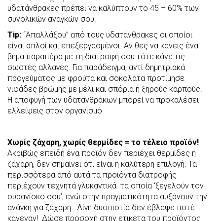
υδατάνθρακες πρέπει να καλύπτουν το 45 – 60% των
συνολικών αναγκών σου.
Tip
:
“Απαλλάξου” από τους υδατάνθρακες οι οποίοι
είναι απλοί και επεξεργασμένοι. Αν θες να κάνεις ένα
βήμα παραπέρα με τη διατροφή σου τότε κάνε τις
σωστές αλλαγές. Για παράδειγμα, αντί δημητριακά
προγεύματος με φρούτα και σοκολάτα προτίμησε
νιφάδες βρώμης με μέλι και σπόρια ή ξηρούς καρπούς.
Η αποφυγή των υδατανθράκων μπορεί να προκαλέσει
ελλείψεις στον οργανισμό.
Χωρίς ζάχαρη, χωρίς θερμίδες = το τέλειο προϊόν!
Ακριβώς επειδή ένα προϊόν δεν περιέχει θερμίδες ή
ζάχαρη, δεν σημαίνει ότι είναι η καλύτερη επιλογή. Τα
περισσότερα από αυτά τα προϊόντα διατροφής
περιέχουν τεχνητά γλυκαντικά τα οποία ‘ξεγελούν τον
ουρανίσκο σου’, ενώ στην πραγματικότητα αυξάνουν την
ανάγκη για ζάχαρη. Λίγη δυσπιστία δεν έβλαψε ποτέ
κανέναν! Δώσε προσοχή στην ετικέτα του προϊόντος