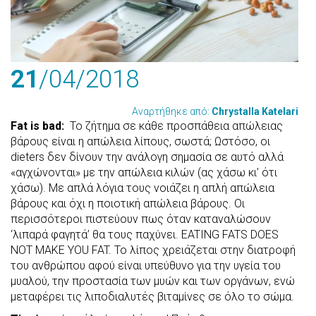
21
/04
/2018
Αναρτήθηκε από:
Chrystalla Katelari
Fat is bad:
Το ζήτημα σε κάθε προσπάθεια απώλειας
βάρους είναι η απώλεια λίπους, σωστά; Ωστόσο, οι
dieters δεν δίνουν την ανάλογη σημασία σε αυτό αλλά
«αγχώνονται» με την απώλεια κιλών (ας χάσω κι’ ότι
χάσω). Με απλά λόγια τους νοιάζει η απλή απώλεια
βάρους και όχι η ποιοτική απώλεια βάρους. Οι
περισσότεροι πιστεύουν πως όταν καταναλώσουν
‘λιπαρά φαγητά’ θα τους παχύνει. EATING FATS DOES
NOT MAKE YOU FAT. Το λίπος χρειάζεται στην διατροφή
του ανθρώπου αφού είναι υπεύθυνο για την υγεία του
μυαλού, την προστασία των μυών και των οργάνων, ενώ
μεταφέρει τις λιποδιαλυτές βιταμίνες σε όλο το σώμα.