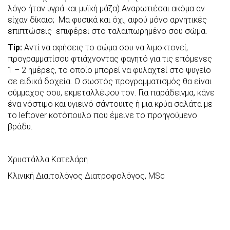
λόγο ήταν υγρά και μυϊκή μάζα).Αναρωτιέσαι ακόμα αν
είχαν δίκαιο; Μα φυσικά και όχι, αφού μόνο αρνητικές
επιπτώσεις επιφέρει στο ταλαιπωρημένο σου σώμα.
Τ
ip
:
Αντί να αφήσεις το σώμα σου να λιμοκτονεί,
προγραμματίσου φτιάχνοντας φαγητό για τις επόμενες
1 – 2 ημέρες, το οποίο μπορεί να φυλαχτεί στο ψυγείο
σε ειδικά δοχεία. Ο σωστός προγραμματισμός θα είναι
σύμμαχος σου, εκμεταλλέψου τον. Για παράδειγμα, κάνε
ένα νόστιμο και υγιεινό σάντουιτς ή μια κρύα σαλάτα με
το leftover κοτόπουλο που έμεινε το προηγούμενο
βράδυ.
Χρυστάλλα Κατελάρη
Κλινική Διαιτολόγος Διατροφολόγος, MSc