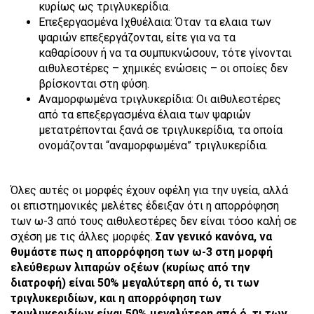
κυρίως ως τριγλυκερίδια.
Επεξεργασμένα Ιχθυέλαια: Όταν τα ελαια των
ψαριών επεξεργάζονται, είτε για να τα
καθαρίσουν ή να τα συμπυκνώσουν, τότε γίνονται
αιθυλεστέρες – χημικές ενώσεις – οι οποίες δεν
βρίσκονται στη φύση.
Αναμορφωμένα τριγλυκερίδια: Οι αιθυλεστέρες
από τα επεξεργασμένα έλαια των ψαριών
μετατρέπονται ξανά σε τριγλυκερίδια, τα οποία
ονομάζονται “αναμορφωμένα” τριγλυκερίδια.
Όλες αυτές οι μορφές έχουν οφέλη για την υγεία, αλλά
οι επιστημονικές μελέτες έδειξαν ότι η απορρόφηση
των ω-3 από τους αιθυλεστέρες δεν είναι τόσο καλή σε
σχέση με τις άλλες μορφές.
Σαν γενικό κανόνα, να
θυμάστε πως η απορρόφηση των ω-3 στη μορφή
ελεύθερων λιπαρών οξέων (κυρίως από την
διατροφή) είναι 50% μεγαλύτερη από ό, τι των
τριγλυκεριδίων, και η απορρόφηση των
τριγλυκεριδίων είναι 50% μεγαλύτερη από ό, τι των