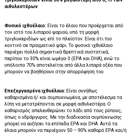
αιθυλεστέρων
.
Φυσικό ιχθυέλαιο:
Είναι το έλαιο που προέρχεται από
τον ιστό του λιπαρού ψαριού, υπό τη μορφή
τριγλυκεριδίων ως επί το πλείστον. Είναι ότι πιο
κοντινό σε πραγματικό ψάρι. Το φυσικό ιχθυέλαιο
περιέχει πολλά σημαντικά θρεπτικά συστατικά,
περίπου το 30% είναι ωμέγα-3 (EPA και DHA), ενώ το
υπόλοιπο 70% αποτελείται από άλλα λιπαρά οξέα που
μπορούν να βοηθήσουν στην απορρόφηση του.
Επεξεργασμένα ιχθυέλαια:
Είναι συνήθως
καθαρισμένα ή/ και συμπυκνωμένα, με αποτέλεσμα τα
λίπη να μετατρέπονται σε μορφή αιθυλεστέρα. Ο
καθαρισμός απελευθερώνει το λάδι από τους ρύπους,
όπως ο υδράργυρος. Με την διαδικασία συμπύκνωσης
μπορεί να αυξήσει τα επίπεδα EPA και DHA. Αυτά τα
έλαια μπορούν να περιέχουν 50 – 90% καθαρό ΕΡΑ και/ή