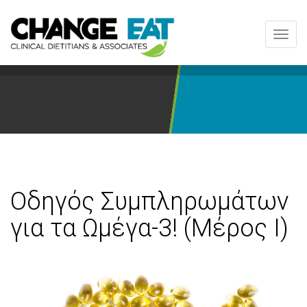
Toggl
navig
Οδηγός Συμπληρωμάτων
για τα Ωμέγα-3! (Μέρος Ι)