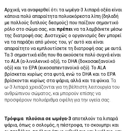
Αρχικά, να αναφερθεί ότι τα ωμέγα-3 λιπαρά οξέα είναι
κάποια πολύ απαραίτητα πολυακόρεστα λίπη (δηλαδή
με πολλούς διπλούς δεσμούς) που παίζουν σημαντικό
ρόλο στο σώμα σας, και
πρέπει
να τα λαμβάνετε μέσω
της διατροφή σας. Δυστυχώς ο οργανισμός δεν μπορεί
να τα παράξει από μόνος του, γι’ αυτό και είναι
απαραίτητο να εμπλουτίσετε τη διατροφή σας με αυτά.
Τα 3 σημαντικά είδη που θα ακούσετε πολύ συχνά είναι
το ALA (α-λινολενικό οξύ), το DHA (δοκοσαεξανοϊκό
οξύ) και το EPA (εικοσαπεντανοϊκό οξύ). Το ALA
βρίσκεται κυρίως στα φυτά, ενώ το DHA και το EPA
βρίσκονται κυρίως στα ψάρια, αλλά και τα φύκια.
Τα
ω-3 λιπαρά χρειάζονται για τη βέλτιστη λειτουργία του
ανθρώπινου σώματος, και μπορούν επίσης να
προσφέρουν πολυάριθμα οφέλη για την υγεία σας.
Τρόφιμα πλούσια σε ωμέγα-3
αποτελούν τα λιπαρά
ψάρια, όπως ο σολομός, η πέστροφα, το σκουμπρι και