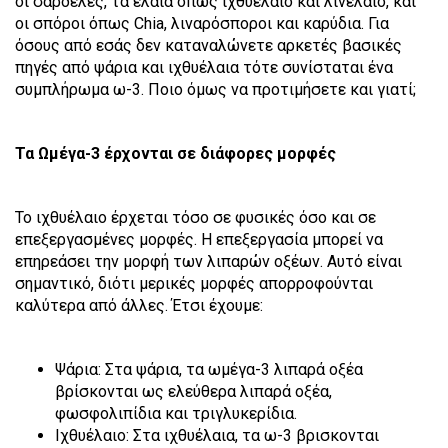
οι σαρδέλες, τα έλαια όπως ιχθυέλαιο και λινέλαιο, και
οι σπόροι όπως Chia, λιναρόσποροι και καρύδια. Για
όσους από εσάς δεν καταναλώνετε αρκετές βασικές
πηγές από ψάρια και ιχθυέλαια τότε συνίσταται ένα
συμπλήρωμα ω-3. Ποιο όμως να προτιμήσετε και γιατί;
Τα Ωμέγα-3 έρχονται σε διάφορες μορφές
Το ιχθυέλαιο έρχεται τόσο σε φυσικές όσο και σε
επεξεργασμένες μορφές. Η επεξεργασία μπορεί να
επηρεάσει την μορφή των λιπαρών οξέων. Αυτό είναι
σημαντικό, διότι μερικές μορφές απορροφούνται
καλύτερα από άλλες. Έτσι έχουμε:
Ψάρια: Στα ψάρια, τα ωμέγα-3 λιπαρά οξέα
βρίσκονται ως ελεύθερα λιπαρά οξέα,
φωσφολιπίδια και τριγλυκερίδια.
Ιχθυέλαιο: Στα ιχθυέλαια, τα ω-3 βρισκονται