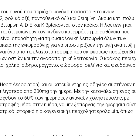
 του αυγού που περιέχει μεγάλο ποσοστό βιταμινών
 φολικό οξύ, παντοθενικό οξύ και θειαμίνη. Ακόμα κάτι πολύ
 Βιταμίνη A, D, E και Κ βρίσκονται στον κρόκο. Η λουτεΐνη και
εται ότι μειώνουν τον κίνδυνο καταρράκτη μια ασθένεια που
 είναι απαραίτητη για τη φυσιολογική λειτουργία όλων των
άρκεια της εγκυμοσύνης για να υποστηρίξουν την υγιή ανάπτυξη
ναι ένα από τα ελάχιστα τρόφιμα που εκ φύσεως περιέχει βιτ
α των οστών και την ανοσοποιητική λειτουργία. Ο κρόκος περιέ
ο, χαλκό, σίδηρο, μαγγάνιο, φώσφορο, σελήνιο και ψευδάργυρ
Heart Association) και οι κατευθυντήριες οδηγίες συστήνουν η
ι λιγότερο από 300mg την ημέρα. Με την κατανάλωση ενός αυ
 σχεδόν το 60% των ημερήσιων αναγκών χοληστερόλης, με
τροφής μέσα στην ημέρα, να μην ξεπερνάς την ημερήσια σύσ
ιατρικό ιστορικό ή οικογενειακή υπερχοληστερολαιμία, όπως