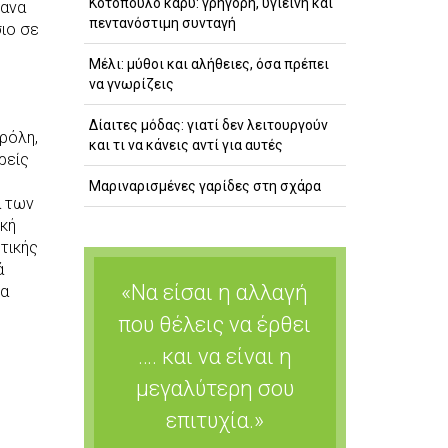
Κοτόπουλο κάρυ: γρήγορη, υγιεινή και
γανα
πεντανόστιμη συνταγή
σιο σε
Μέλι: μύθοι και αλήθειες, όσα πρέπει
να γνωρίζεις
Δίαιτες μόδας: γιατί δεν λειτουργούν
ρόλη,
και τι να κάνεις αντί για αυτές
ρείς
Μαριναρισμένες γαρίδες στη σχάρα
α των
ική
τικής
ά
«Να είσαι η αλλαγή
να
που θέλεις να έρθει
…. και να είναι η
μεγαλύτερη σου
επιτυχία.»