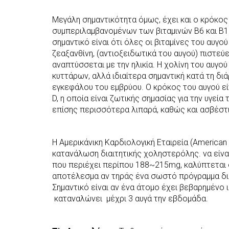
Μεγάλη σημαντικότητα όμως, έχει και ο κρόκος
συμπεριλαμβανομένων των βιταμινών Β6 και Β12,
σημαντικό είναι ότι όλες οι βιταμίνες του αυγού
ζεαξανθίνη, (αντιοξειδωτικά του αυγού) πιστεύ
αναπτύσσεται με την ηλικία. Η χολίνη του αυγού
κυττάρων, αλλά ιδιαίτερα σημαντική κατά τη δι
εγκεφάλου του εμβρύου. Ο κρόκος του αυγού εί
D, η οποία είναι ζωτικής σημασίας για την υγεί
επίσης περισσότερα λιπαρά, καθώς και ασβέστι
Η Αμερικάνικη Καρδιολογική Εταιρεία (American 
κατανάλωση διαιτητικής χοληστερόλης. να είνα
που περιέχει περίπου 188~215mg, καλύπτεται
αποτέλεσμα αν τηράς ένα σωστό πρόγραμμα δια
Σημαντικό είναι αν ένα άτομο έχει βεβαρημένο 
καταναλώνει μέχρι 3 αυγά την εβδομάδα.