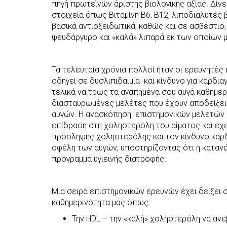
πηγή πρωτεϊνών άριστης βιολογικής αξίας. Δίνε
στοιχεία όπως Βιταμίνη Β6, Β12, λιποδιαλυτές βιτ
βασικά αντιοξειδωτικά, καθώς και σε ασβέστιο,
ψευδάργυρο και «καλά» λιπαρά εκ των οποίων 
Τα τελευταία χρόνια πολλοί ήταν οι ερευνητές
οδηγεί σε δυσλιπιδαιμία και κίνδυνο για καρδιαγ
τελικά να τρως τα αγαπημένα σου αυγά καθημερι
διασταυρωμένες μελέτες που έχουν αποδείξει ό
αυγών. Η ανασκόπηση επιστημονικών μελετών δ
επίδραση στη χοληστερόλη του αίματος και έχει
πρόσληψης χοληστερόλης και τον κίνδυνο καρδ
οφέλη των αυγών, υποστηρίζοντας ότι η καταν
πρόγραμμα υγιεινής διατροφής.
Μια σειρά επιστημονικών ερευνών έχει δείξει
καθημερινότητα μας όπως:
Την HDL – την «καλή» χοληστερόλη να ανε