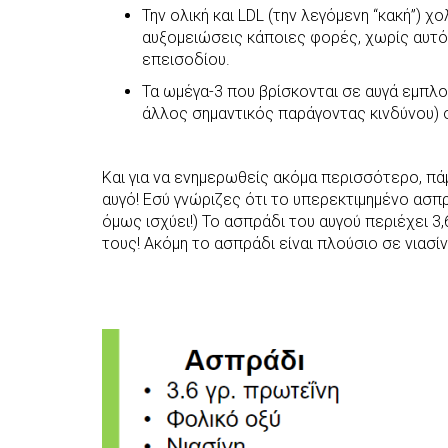
Την ολική και LDL (την λεγόμενη “κακή”) 
αυξομειώσεις κάποιες φορές, χωρίς αυτό 
επεισοδίου.
Τα ωμέγα-3 που βρίσκονται σε αυγά εμπλο
άλλος σημαντικός παράγοντας κινδύνου) σ
Και για να ενημερωθείς ακόμα περισσότερο, πά
αυγό! Εσύ γνώριζες ότι το υπερεκτιμημένο ασπρ
όμως ισχύει!) Το ασπράδι του αυγού περιέχει 3,
τους! Ακόμη το ασπράδι είναι πλούσιο σε νιασίν