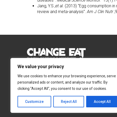
diseases”.
Medical Science Monitor.
13(1):1-
Jang, Y.S.,
et al
. (2013) “Egg consumption in 
review and meta-analysis”.
Am J Clin Nutr
;
We value your privacy
Email:
Info@changeeat.com.cy
We use cookies to enhance your browsing experience, serve
Telephone:
77 77 77 51
personalized ads or content, and analyze our traffic. By
clicking "Accept All", you consent to our use of cookies.
Λευκωσία
Λεμεσός
Αγίας Άννας 4, 2054,
Αγίας Φυλάξεως 32,
Customize
Reject All
Accept All
Στρόβολος
3025