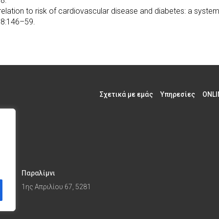
8.
relation to risk of cardiovascular disease and diabetes: a system
98:146–59.
Σχετικά με εμάς
Υπηρεσίες
ONLI
Παραλίμνι
1ης Απριλίου 67, 5281