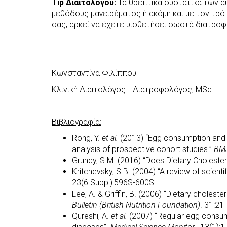
Tip
Διαιτολόγου:
Τα θρεπτικά συστατικά των α
μεθόδους μαγειρέματος ή ακόμη και με τον τρ
σας, αρκεί να έχετε υιοθετήσει σωστά διατροφι
Κωνσταντίνα Φιλίππου
Κλινική Διαιτολόγος –Διατροφολόγος, MSc
Βιβλιογραφία:
Rong, Y.
et al.
(2013) “Egg consumption and r
analysis of prospective cohort studies.”
BM
Grundy, S.M. (2016) “Does Dietary Cholester
Kritchevsky, S.B. (2004) “A review of scie
23(6 Suppl):596S-600S.
Lee, A. & Griffin, B. (2006) “Dietary cholest
Bulletin (British Nutrition Foundation)
. 31:21
Qureshi, A.
et al.
(2007) “Regular egg consump