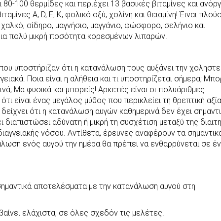
ι 80-100 θερμίδες και περιέχει 13 βασικές βιταμίνες και ανόρ
αμίνες A, D, E, K, φολικό oξύ, χολίνη και θειαμίνη! Έιναι πλού
 χαλκό, σίδηρο, μαγνήσιο, μαγγάνιο, φώσφορο, σελήνιο και
μια πολύ μικρή ποσότητα κορεσμένων λιπαρών.
 που υποστήριζαν ότι η κατανάλωση τους αυξάνει την χοληστε
γειακά. Ποια είναι η αλήθεια και τι υποστηρίζεται σήμερα; Μπο
νά; Μα φυσικά και μπορείς! Αρκετές είναι οι πολυάριθμες
τι είναι ένας μεγάλος μύθος που περικλείει τη θρεπτική αξί
είχνει ότι η κατανάλωση αυγών καθημερινά δεν έχει σημαντ
 διαπιστώσει αδύνατη ή μικρή τη συσχέτιση μεταξύ της διαιτη
ιαγγειακής νόσου. Αντίθετα, έρευνες αναφέρουν τα σημαντικ
άλωση ενός αυγού την ημέρα θα πρέπει να ενθαρρύνεται σε έ
 σημαντικά αποτελέσματα με την κατανάλωση αυγού στη
βαίνει ελάχιστα, σε όλες σχεδόν τις μελέτες.