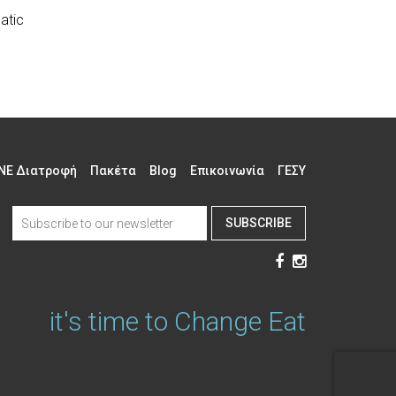
atic
NE Διατροφή
Πακέτα
Blog
Επικοινωνία
ΓΕΣΥ
SUBSCRIBE
it's time to Change Eat