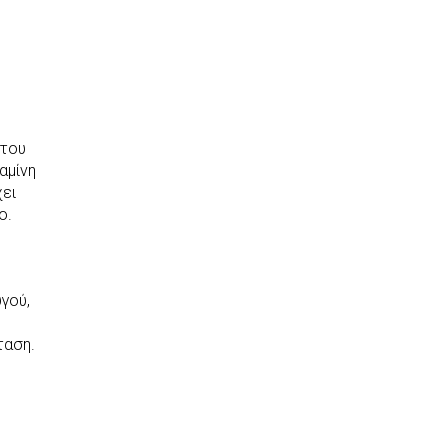
 του
αμίνη
χει
ο.
γού,
ταση.