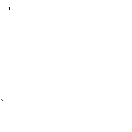
ς
τροφή
-
utr
.
n