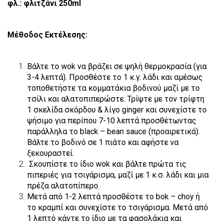
φλ.: φλιτζάνι 250ml
Μέθοδος Εκτέλεσης:
Βάλτε το wok να βράζει σε ψηλή θερμοκρασία (για
3-4 λεπτά). Προσθέστε το 1 κ.γ. λάδι και αμέσως
τοποθετήστε τα κομματάκια βοδινού μαζί με το
τσίλι και αλατοπιπερώστε. Τρίψτε με τον τρίφτη
1 σκελίδα σκόρδου & λίγο ginger και συνεχίστε το
ψήσιμο για περίπου 7-10 λεπτά προσθέτωντας
παράλληλα το black – bean sauce (προαιρετικά).
Βάλτε το βοδινό σε 1 πιάτο και αφήστε να
ξεκουραστεί.
Σκουπίστε το ίδιο wok και βάλτε πρώτα τις
πιπεριές για τσιγάρισμα, μαζί με 1 κ.σ. λάδι και μια
πρέζα αλατοπίπερο.
Μετά από 1-2 λεπτά προσθέστε το bok – choy ή
το κραμπί και συνεχίστε το τσιγάρισμα. Μετά από
1 λεπτό κάντε το ίδιο με τα φασολάκια και