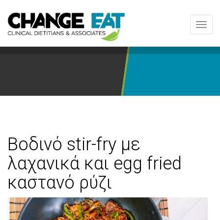
Toggl
navig
Βοδινό stir-fry με
λαχανικά και egg fried
καστανό ρύζι