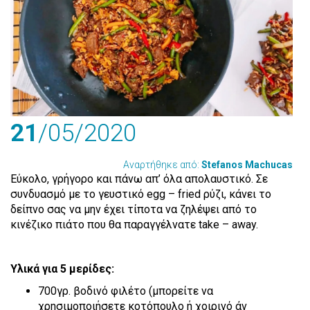
21
/05
/2020
Αναρτήθηκε από:
Stefanos Machucas
Εύκολο, γρήγορο και πάνω απ’ όλα απολαυστικό. Σε
συνδυασμό με το γευστικό egg – fried ρύζι, κάνει το
δείπνο σας να μην έχει τίποτα να ζηλέψει από το
κινέζικο πιάτο που θα παραγγέλνατε take – away.
Υλικά για 5 μερίδες:
700γρ. βοδινό φιλέτο (μπορείτε να
χρησιμοποιήσετε κοτόπουλο ή χοιρινό άν