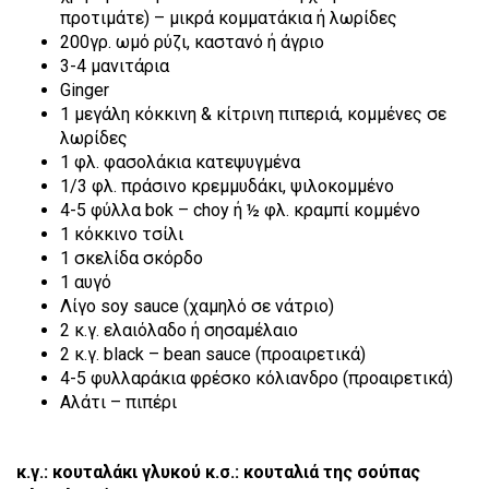
προτιμάτε) – μικρά κομματάκια ή λωρίδες
200γρ. ωμό ρύζι, καστανό ή άγριο
3-4 μανιτάρια
Ginger
1 μεγάλη κόκκινη & κίτρινη πιπεριά, κομμένες σε
λωρίδες
1 φλ. φασολάκια κατεψυγμένα
1/3 φλ. πράσινο κρεμμυδάκι, ψιλοκομμένο
4-5 φύλλα bok – choy ή ½ φλ. κραμπί κομμένο
1 κόκκινο τσίλι
1 σκελίδα σκόρδο
1 αυγό
Λίγο soy sauce (χαμηλό σε νάτριο)
2 κ.γ. ελαιόλαδο ή σησαμέλαιο
2 κ.γ. black – bean sauce (προαιρετικά)
4-5 φυλλαράκια φρέσκο κόλιανδρο (προαιρετικά)
Αλάτι – πιπέρι
κ.γ.: κουταλάκι γλυκού
κ.σ.: κουταλιά της σούπας