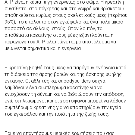
ΑΤΡ είναι η κύρια πηγή ενέργειας στο σώμα. Η κρεατίνη
συντίθεται στο πάγκρεας και στα νεφρά και βρίσκεται /
αποθηκεύεται κυρίως στους σκελετικούς μύες (περίπου
95%), το υπόλοιπο στον εγκέφαλο και ένα πολύ μικρό
ποσοστό σε άλλους ιστούς. Όταν λοιπόν, τα
αποθέματα κρεατίνης στους μύες εξαντλούνται, η
παραγωγή του ΑΤΡ ελαττώνεται με αποτέλεσμα να
μειώνεται σημαντικά και η ενέργεια.
Η κρεατίνη βοηθά τους μύες να παράγουν ενέργεια κατά
τη διάρκεια της άρσης βαρών και της άσκησης υψηλής
έντασης. Οι αθλητές και οι bodybuilders συχνά
λαμβάνουν ένα συμπλήρωμα κρεατίνης για να
ενισχύσουν τη δύναμη και να βελτιώσουν την απόδοση,
ενώ οι ηλικιωμένοι και οι χορτοφάγοι μπορεί να λάβουν
συμπλήρωμα κρεατίνης για να υποστηρίξουν την υγεία
του εγκεφάλου και την ποιότητα της ζωής τους.
Πάμε να απαντήσουμε μερικές ερωτήσεις που σας