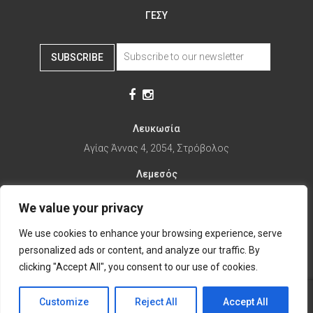
ΓΕΣΥ
SUBSCRIBE
Λευκωσία
Αγίας Άννας 4, 2054, Στρόβολος
Λεμεσός
Αγίας Φυλάξεως 32, 3025
We value your privacy
Παραλίμνι
We use cookies to enhance your browsing experience, serve
1ης Απριλίου 67, 5281
personalized ads or content, and analyze our traffic. By
it's time to Change Eat
clicking "Accept All", you consent to our use of cookies.
Customize
Reject All
Accept All