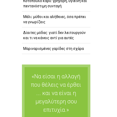
Κοτόπουλο κάρυ: γρήγορη, υγιεινή και
πεντανόστιμη συνταγή
Μέλι: μύθοι και αλήθειες, όσα πρέπει
να γνωρίζεις
Δίαιτες μόδας: γιατί δεν λειτουργούν
και τι να κάνεις αντί για αυτές
Μαριναρισμένες γαρίδες στη σχάρα
«Να είσαι η αλλαγή
που θέλεις να έρθει
…. και να είναι η
μεγαλύτερη σου
επιτυχία.»