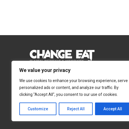
We value your privacy
Email:
Info@changeeat.com.cy
We use cookies to enhance your browsing experience, serve
Telephone:
77 77 77 51
personalized ads or content, and analyze our traffic. By
clicking "Accept All", you consent to our use of cookies.
Λευκωσία
Λεμεσός
Αγίας Άννας 4, 2054,
Αγίας Φυλάξεως 32,
Customize
Reject All
Accept All
Στρόβολος
3025