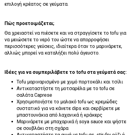
επιλογή κρέατος σε γεύματα.
Πώς προετοιμάζεται;
Θα χρειαστεί να πιέσετε και να στραγγίσετε το tofu για
να μειώσετε το νερό του ώστε να απορροφήσει
περισσότερες γεύσεις, ιδιαίτερα όταν το μαρινάρετε,
αλλιώς μπορεί να καταλήξει πολύ άγευστο.
Ιδέες για να συμπεριλάβετε το tofu στα γεύματά σας:
Tofu μαριναρισμένο με χυμό πορτοκάλι και τσίλι
Αντικαταστήστε τη μοτσαρέλα με το tofu σε
σαλάτα Caprese
Χρησιμοποιήστε το μαλακό tofu ως κρεμώδες
συστατικό για να κάνετε dips και σερβίρετε με
μπαστουνάκια από λαχανικά ή κράκερς
Μαρινάρετε με μπαχαρικά ή soya sauce και ψήστε
σε σουβλάκι στη σχάρα
Αντικαταστήστε τα αυγά με tofu σε stir-fry ρύζι ή