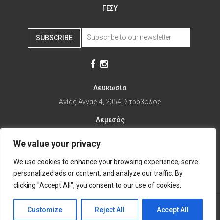
ΓΕΣΥ
SUBSCRIBE
Λευκωσία
Αγίας Άννας 4, 2054, Στρόβολος
Λεμεσός
Αγίας Φυλάξεως 32, 3025
We value your privacy
Παραλίμνι
We use cookies to enhance your browsing experience, serve
1ης Απριλίου 67, 5281
personalized ads or content, and analyze our traffic. By
it's time to Change Eat
clicking "Accept All", you consent to our use of cookies.
Customize
Reject All
Accept All