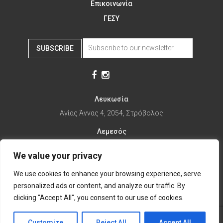
Επικοινωνία
ΓΕΣΥ
SUBSCRIBE
Λευκωσία
Αγίας Άννας 4, 2054, Στρόβολος
Λεμεσός
Αγίας Φυλάξεως 32, 3025
We value your privacy
Παραλίμνι
We use cookies to enhance your browsing experience, serve
1ης Απριλίου 67, 5281
personalized ads or content, and analyze our traffic. By
it's time to Change Eat
clicking "Accept All", you consent to our use of cookies.
Customize
Reject All
Accept All