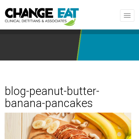
Toggl
navig
blog-peanut-butter-
banana-pancakes