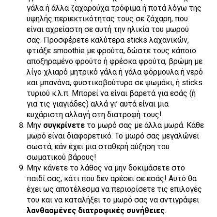
γάλα ή άλλα ζαχαρούχα τρόφιμα ή ποτά λόγω της
υψηλής περιεκτικότητας τους σε ζάχαρη, που
είναι αχρείαστη σε αυτή την ηλικία του μωρού
σας. Προσφέρετε καλύτερα sticks λαχανικών,
φτιάξε smoothie με φρούτα, δώστε τους κάποιο
αποξηραμένο φρούτο ή φρέσκα φρούτα, βρώμη με
λίγο χλιαρό μητρικό γάλα ή γάλα φόρμουλα ή νερό
και μπανάνα, φυστικοβούτυρο σε ψωμάκι, ή sticks
τυριού κ.λ.π. Μπορεί να είναι βαρετά για εσάς (ή
για τις γιαγιάδες) αλλά γι’ αυτά είναι μια
ευχάριστη αλλαγή στη διατροφή τους!
Μην
συγκρίνετε
το μωρό σας με άλλα μωρά. Κάθε
μωρό είναι διαφορετικό. Το μωρό σας μεγαλώνει
σωστά, εάν έχει μια σταθερή αύξηση του
σωματικού βάρους!
Μην κάνετε το λάθος να μην δοκιμάσετε στο
παιδί σας, κάτι που δεν αρέσει σε εσάς! Αυτό θα
έχει ως αποτέλεσμα να περιορίσετε τις επιλογές
του και να καταλήξει το μωρό σας να αντιγράψει
λανθασμένες διατροφικές συνήθειες
.