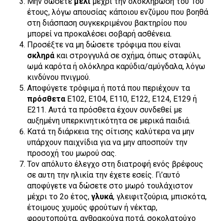
Μην δώσετε
μέλι
μέχρι την ολοκλήρωση του 1
ου
έτους, λόγω απουσίας κάποιου ενζύμου που βοηθά
στη διάσπαση συγκεκριμένου βακτηρίου που
μπορεί να προκαλέσει σοβαρή ασθένεια.
Προσέξτε να μη δώσετε τρόφιμα που είναι
σκληρά
και στρογγυλά σε σχήμα, όπως σταφύλι,
ωμά καρότα ή ολόκληρα καρύδια/αμύγδαλα, λόγω
κινδύνου πνιγμού.
Αποφύγετε τρόφιμα ή ποτά που περιέχουν τα
πρόσθετα
Ε102, Ε104, Ε110, Ε122, Ε124, Ε129 ή
Ε211. Αυτά τα πρόσθετα έχουν συνδεθεί με
αυξημένη υπερκινητικότητα σε μερικά παιδιά.
Κατά τη διάρκεια της σίτισης καλύτερα να μην
υπάρχουν παιχνίδια για να μην αποσπούν την
προσοχή του μωρού σας.
Τον απόλυτο έλεγχο στη διατροφή ενός βρέφους
σε αυτη την ηλικία την έχετε εσείς. Γι’αυτό
αποφύγετε να δώσετε στο μωρό τουλάχιστον
μέχρι το 2
ο
έτος,
γλυκά
, γλειφιτζούρια, μπισκότα,
έτοιμους χυμούς φρούτων ή νέκταρ,
φρουτοπούτα, ανθρακούχα ποτά, σοκολατούχο