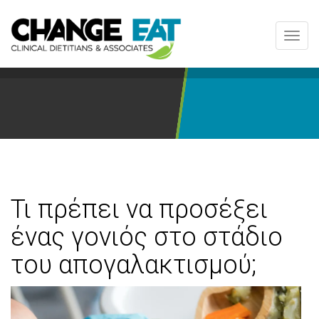
Toggl
navig
Τι πρέπει να προσέξει
ένας γονιός στο στάδιο
του απογαλακτισμού;