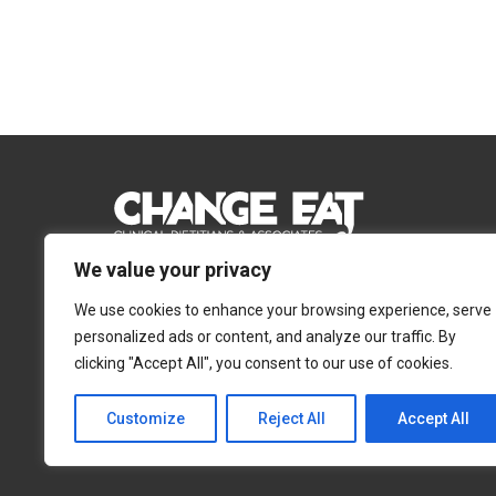
We value your privacy
Email:
Info@changeeat.com.cy
We use cookies to enhance your browsing experience, serve
Telephone:
77 77 77 51
personalized ads or content, and analyze our traffic. By
clicking "Accept All", you consent to our use of cookies.
Λευκωσία
Λεμεσός
Αγίας Άννας 4, 2054,
Αγίας Φυλάξεως 32,
Customize
Reject All
Accept All
Στρόβολος
3025