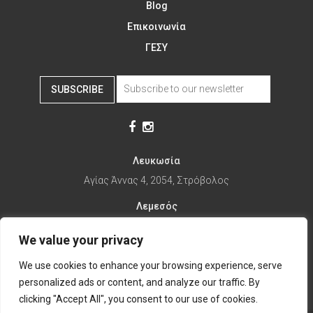
Blog
Επικοινωνία
ΓΕΣΥ
SUBSCRIBE
Λευκωσία
Αγίας Άννας 4, 2054, Στρόβολος
Λεμεσός
Αγίας Φυλάξεως 32, 3025
We value your privacy
Παραλίμνι
We use cookies to enhance your browsing experience, serve
1ης Απριλίου 67, 5281
personalized ads or content, and analyze our traffic. By
it's time to Change Eat
clicking "Accept All", you consent to our use of cookies.