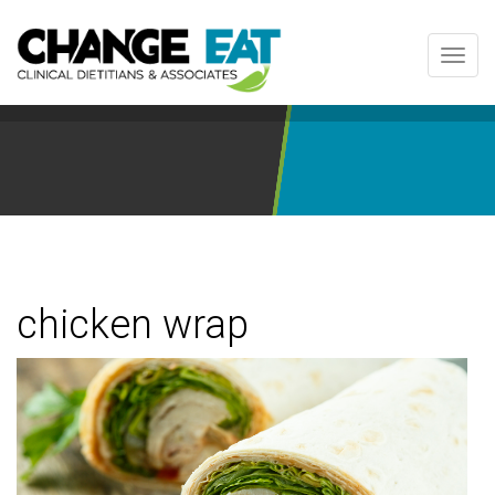
Toggl
navig
chicken wrap