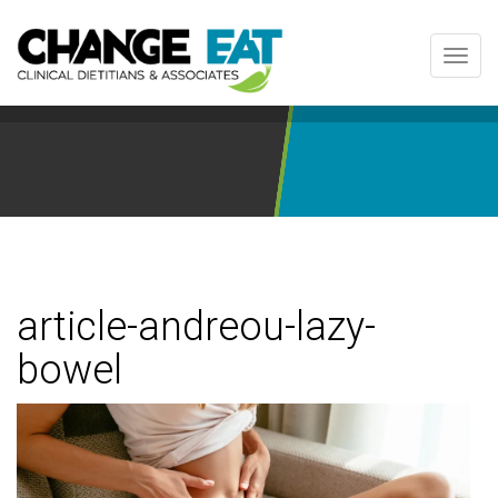
Toggl
navig
article-andreou-lazy-
bowel