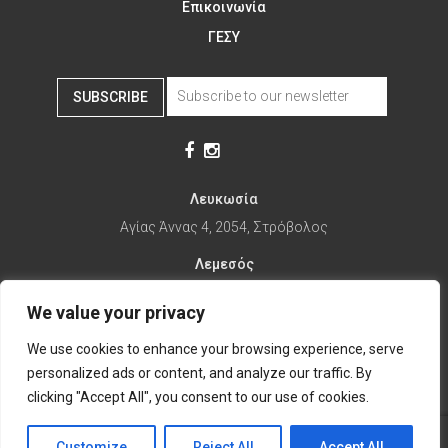
Επικοινωνία
ΓΕΣΥ
SUBSCRIBE
Λευκωσία
Αγίας Άννας 4, 2054, Στρόβολος
Λεμεσός
Αγίας Φυλάξεως 32, 3025
We value your privacy
Παραλίμνι
We use cookies to enhance your browsing experience, serve
1ης Απριλίου 67, 5281
personalized ads or content, and analyze our traffic. By
it's time to Change Eat
clicking "Accept All", you consent to our use of cookies.
Customize
Reject All
Accept All