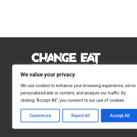
We value your privacy
Email:
Info@changeeat.com.cy
We use cookies to enhance your browsing experience, serve
Telephone:
77 77 77 51
personalized ads or content, and analyze our traffic. By
clicking "Accept All", you consent to our use of cookies.
Λευκωσία
Λεμεσός
Αγίας Άννας 4, 2054,
Αγίας Φυλάξεως 32,
Customize
Reject All
Accept All
Στρόβολος
3025