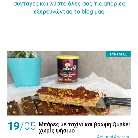
συνταγές και λύστε όλες σας τις απορίες
εξερευνώντας το blog μας
ΣΥΝΤΑΓΈΣ
19
/05
Μπάρες με ταχίνι και βρώμη Quaker
χωρίς ψήσιμο
Antigoni Andreou