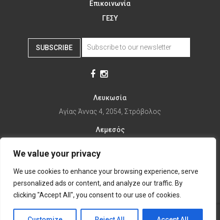
Επικοινωνία
ΓΕΣΥ
SUBSCRIBE
Λευκωσία
Αγίας Άννας 4, 2054, Στρόβολος
Λεμεσός
Αγίας Φυλάξεως 32, 3025
We value your privacy
Παραλίμνι
We use cookies to enhance your browsing experience, serve
1ης Απριλίου 67, 5281
personalized ads or content, and analyze our traffic. By
it's time to Change Eat
clicking "Accept All", you consent to our use of cookies.
Customize
Reject All
Accept All