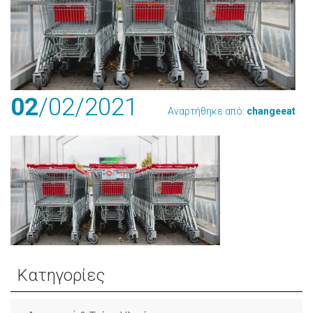
02
/02
/2021
Αναρτήθηκε από:
changeeat
Κατηγορίες