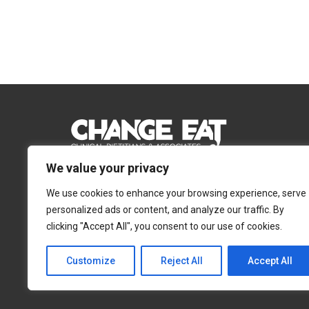
We value your privacy
Email:
Info@changeeat.com.cy
We use cookies to enhance your browsing experience, serve
Telephone:
77 77 77 51
personalized ads or content, and analyze our traffic. By
clicking "Accept All", you consent to our use of cookies.
Λευκωσία
Λεμεσός
Αγίας Άννας 4, 2054,
Αγίας Φυλάξεως 32,
Customize
Reject All
Accept All
Στρόβολος
3025