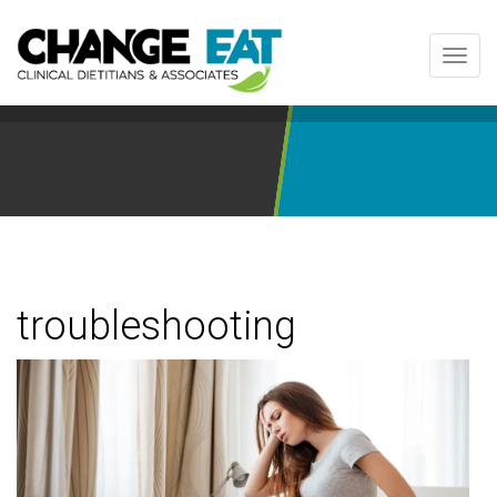
Toggl
navig
troubleshooting