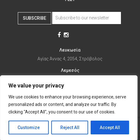
SUBSCRIBE
Λευκωσία
Αγίας Άννας 4, 2054, Στρόβολος
Λεμεσός
Αγίας Φυλάξεως 32, 3025
We value your privacy
Παραλίμνι
We use cookies to enhance your browsing experience, serve
1ης Απριλίου 67, 5281
personalized ads or content, and analyze our traffic. By
it's time to Change Eat
clicking "Accept All", you consent to our use of cookies.
Customize
Reject All
Accept All