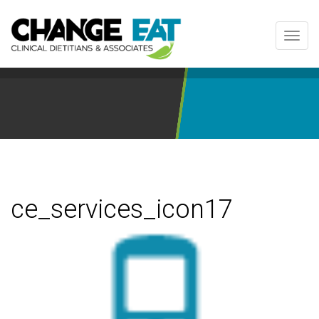
Toggl
navig
ce_services_icon17