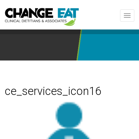
Toggl
navig
ce_services_icon16