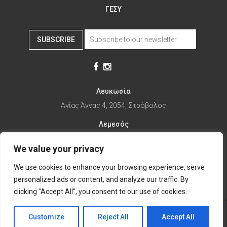
ΓΕΣΥ
SUBSCRIBE
Λευκωσία
Αγίας Άννας 4, 2054, Στρόβολος
Λεμεσός
Αγίας Φυλάξεως 32, 3025
We value your privacy
Παραλίμνι
We use cookies to enhance your browsing experience, serve
1ης Απριλίου 67, 5281
personalized ads or content, and analyze our traffic. By
it's time to Change Eat
clicking "Accept All", you consent to our use of cookies.
Customize
Reject All
Accept All