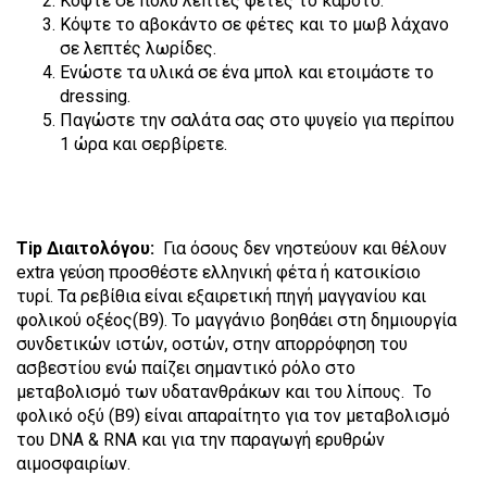
Κόψτε σε πολύ λεπτές φέτες το καρότο.
Κόψτε το αβοκάντο σε φέτες και το μωβ λάχανο
σε λεπτές λωρίδες.
Ενώστε τα υλικά σε ένα μπολ και ετοιμάστε το
dressing.
Παγώστε την σαλάτα σας στο ψυγείο για περίπου
1 ώρα και σερβίρετε.
Tip Διαιτολόγου:
Για όσους δεν νηστεύουν και θέλουν
extra γεύση προσθέστε ελληνική φέτα ή κατσικίσιο
τυρί. Τα ρεβίθια είναι εξαιρετική πηγή μαγγανίου και
φολικού οξέος(Β9). Το μαγγάνιο βοηθάει στη δημιουργία
συνδετικών ιστών, οστών, στην απορρόφηση του
ασβεστίου ενώ παίζει σημαντικό ρόλο στο
μεταβολισμό των υδατανθράκων και του λίπους. Το
φολικό οξύ (Β9) είναι απαραίτητο για τον μεταβολισμό
του DNA & RNA και για την παραγωγή ερυθρών
αιμοσφαιρίων.