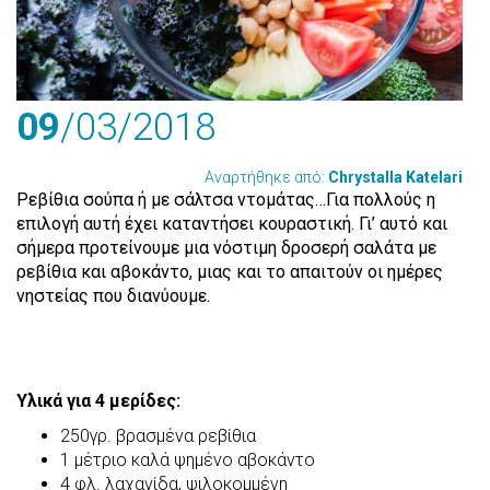
09
/03
/2018
Αναρτήθηκε από:
Chrystalla Katelari
Ρεβίθια σούπα ή με σάλτσα ντομάτας…Για πολλούς η
επιλογή αυτή έχει καταντήσει κουραστική. Γι’ αυτό και
σήμερα προτείνουμε μια νόστιμη δροσερή σαλάτα με
ρεβίθια και αβοκάντο, μιας και το απαιτούν οι ημέρες
νηστείας που διανύουμε.
Υλικά για 4 μερίδες:
250γρ. βρασμένα ρεβίθια
1 μέτριο καλά ψημένο αβοκάντο
4 φλ. λαχανίδα, ψιλοκομμένη