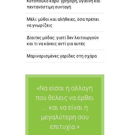
Κοτόπουλο κάρυ: γρήγορη, υγιεινή και
πεντανόστιμη συνταγή
Μέλι: μύθοι και αλήθειες, όσα πρέπει
να γνωρίζεις
Δίαιτες μόδας: γιατί δεν λειτουργούν
και τι να κάνεις αντί για αυτές
Μαριναρισμένες γαρίδες στη σχάρα
«Να είσαι η αλλαγή
που θέλεις να έρθει
…. και να είναι η
μεγαλύτερη σου
επιτυχία.»