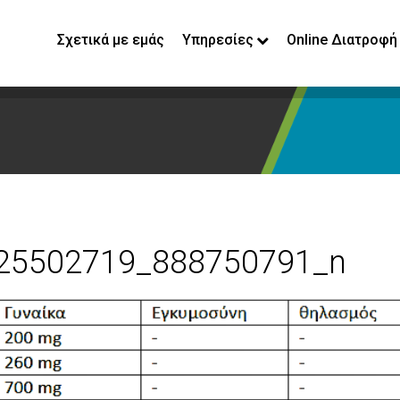
Σχετικά με εμάς
Υπηρεσίες
Online Διατροφή
25502719_888750791_n