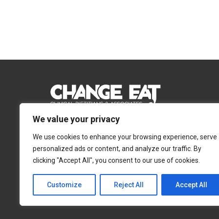
We value your privacy
Email:
Info@changeeat.com.cy
We use cookies to enhance your browsing experience, serve
Telephone:
77 77 77 51
personalized ads or content, and analyze our traffic. By
clicking "Accept All", you consent to our use of cookies.
Λευκωσία
Λεμεσός
Αγίας Άννας 4, 2054,
Αγίας Φυλάξεως 32,
Customize
Reject All
Accept All
Στρόβολος
3025