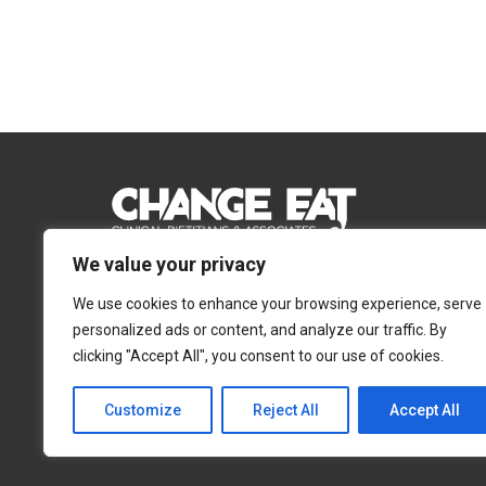
We value your privacy
Email:
Info@changeeat.com.cy
We use cookies to enhance your browsing experience, serve
Telephone:
77 77 77 51
personalized ads or content, and analyze our traffic. By
clicking "Accept All", you consent to our use of cookies.
Λευκωσία
Λεμεσός
Αγίας Άννας 4, 2054,
Αγίας Φυλάξεως 32,
Customize
Reject All
Accept All
Στρόβολος
3025