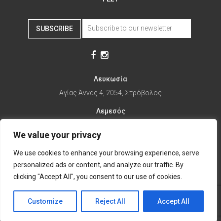
SUBSCRIBE
Λευκωσία
Αγίας Άννας 4, 2054, Στρόβολος
Λεμεσός
Αγίας Φυλάξεως 32, 3025
We value your privacy
Παραλίμνι
We use cookies to enhance your browsing experience, serve
1ης Απριλίου 67, 5281
personalized ads or content, and analyze our traffic. By
it's time to Change Eat
clicking "Accept All", you consent to our use of cookies.
Customize
Reject All
Accept All