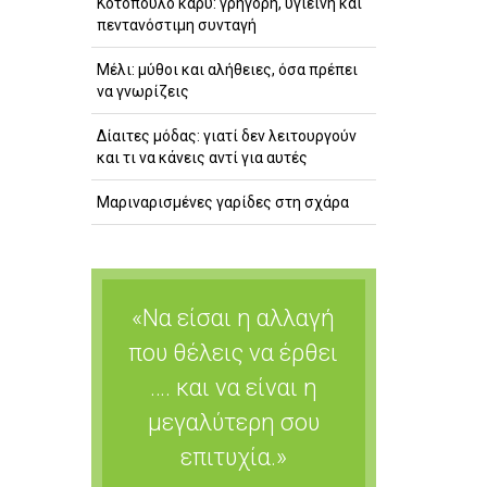
Κοτόπουλο κάρυ: γρήγορη, υγιεινή και
πεντανόστιμη συνταγή
Μέλι: μύθοι και αλήθειες, όσα πρέπει
να γνωρίζεις
Δίαιτες μόδας: γιατί δεν λειτουργούν
και τι να κάνεις αντί για αυτές
Μαριναρισμένες γαρίδες στη σχάρα
«Να είσαι η αλλαγή
που θέλεις να έρθει
…. και να είναι η
μεγαλύτερη σου
επιτυχία.»