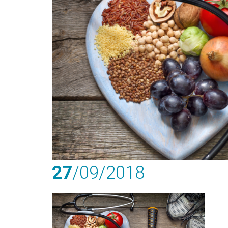
27
/09
/2018