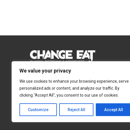
We value your privacy
Email:
Info@changeeat.com.cy
We use cookies to enhance your browsing experience, serve
Telephone:
77 77 77 51
personalized ads or content, and analyze our traffic. By
clicking "Accept All", you consent to our use of cookies.
Λευκωσία
Λεμεσός
Αγίας Άννας 4, 2054,
Αγίας Φυλάξεως 32,
Customize
Reject All
Accept All
Στρόβολος
3025