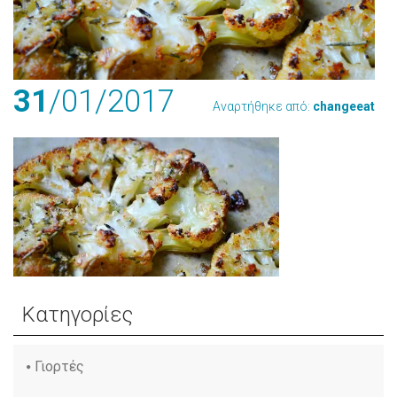
31
/01
/2017
Αναρτήθηκε από:
changeeat
Κατηγορίες
Γιορτές