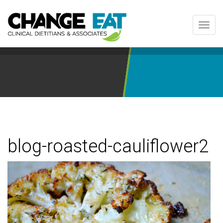
Toggl
navig
blog-roasted-cauliflower2