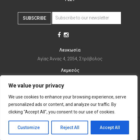
SUBSCRIBE
Λευκωσία
Αγίας Άννας 4, 2054, Στρόβολος
Λεμεσός
Αγίας Φυλάξεως 32, 3025
We value your privacy
Παραλίμνι
We use cookies to enhance your browsing experience, serve
1ης Απριλίου 67, 5281
personalized ads or content, and analyze our traffic. By
it's time to Change Eat
clicking "Accept All", you consent to our use of cookies.
Customize
Reject All
Accept All