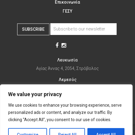
Επικοινωνία
ΓΕΣΥ
SUBSCRIBE
Λευκωσία
Αγίας Άννας 4, 2054, Στρόβολος
Λεμεσός
Αγίας Φυλάξεως 32, 3025
We value your privacy
Παραλίμνι
We use cookies to enhance your browsing experience, serve
1ης Απριλίου 67, 5281
personalized ads or content, and analyze our traffic. By
it's time to Change Eat
clicking "Accept All", you consent to our use of cookies.
Customize
Reject All
Accept All