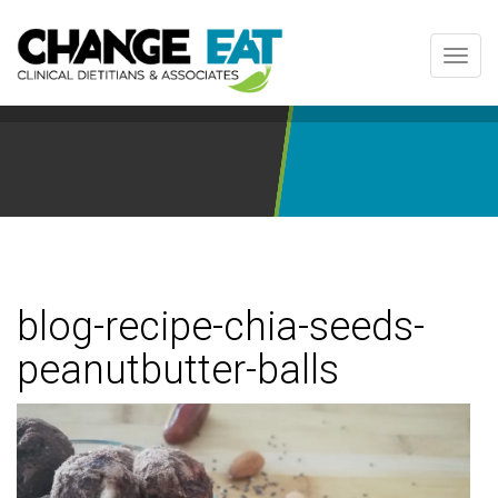
Toggl
navig
blog-recipe-chia-seeds-
peanutbutter-balls