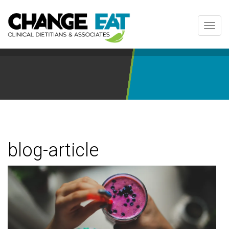
Toggl
navig
blog-article