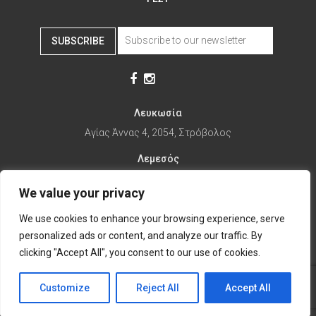
SUBSCRIBE
Λευκωσία
Αγίας Άννας 4, 2054, Στρόβολος
Λεμεσός
Αγίας Φυλάξεως 32, 3025
We value your privacy
Παραλίμνι
We use cookies to enhance your browsing experience, serve
1ης Απριλίου 67, 5281
personalized ads or content, and analyze our traffic. By
it's time to Change Eat
clicking "Accept All", you consent to our use of cookies.
Customize
Reject All
Accept All