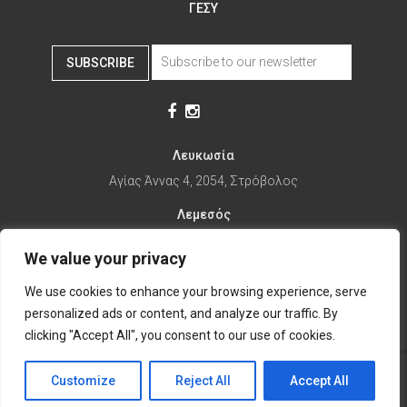
ΓΕΣΥ
SUBSCRIBE
Λευκωσία
Αγίας Άννας 4, 2054, Στρόβολος
Λεμεσός
Αγίας Φυλάξεως 32, 3025
We value your privacy
Παραλίμνι
We use cookies to enhance your browsing experience, serve
1ης Απριλίου 67, 5281
personalized ads or content, and analyze our traffic. By
it's time to Change Eat
clicking "Accept All", you consent to our use of cookies.
Customize
Reject All
Accept All