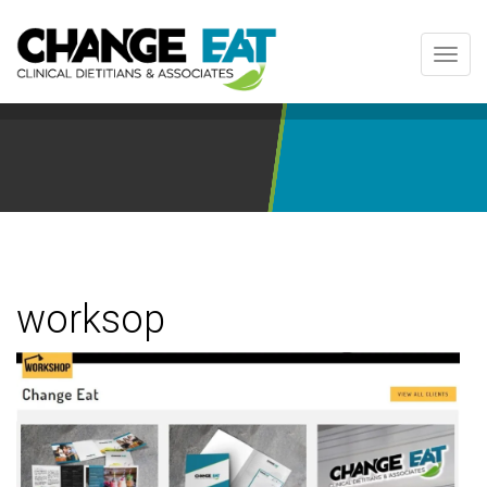
Toggl
navig
worksop