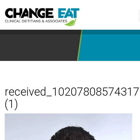
received_1020780857431
(1)