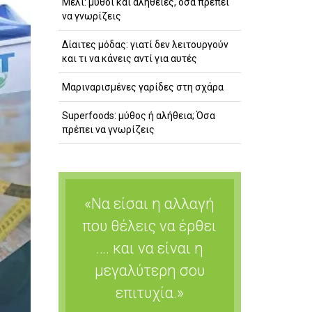
Μέλι: μύθοι και αλήθειες, όσα πρέπει
να γνωρίζεις
Δίαιτες μόδας: γιατί δεν λειτουργούν
και τι να κάνεις αντί για αυτές
Μαριναρισμένες γαρίδες στη σχάρα
Superfoods: μύθος ή αλήθεια; Όσα
πρέπει να γνωρίζεις
«Να είσαι η αλλαγή
που θέλεις να έρθει
…. και να είναι η
μεγαλύτερη σου
επιτυχία.»