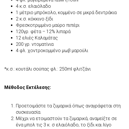
4 κ.σ. ελαιόλαδο
1 μέτριο μπρόκολο, κομμένο σε μικρά δεντράκια
2 κ.σ. κόκκινο ξίδι
Φρεσκοτριμμένο μαύρο πιπέρι
120γρ. φέτα – 12% λιπαρά
12 ελιές Καλαμάτας
200 γρ. ντοματίνια
4 φλ. χοντροκομμένο μωβ μαρούλι
*κ.σ.: κουτάλι σούπας
φλ.: 250ml φλιτζάνι
Μέθοδος Εκτέλεσης:
Προετοιμάστε τα ζυμαρικά όπως αναγράφεται στη
συσκευασία.
Μέχρι να ετοιμαστούν τα ζυμαρικά, αναμείξτε σε
ένα μπολ τις 3 κ. σ ελαιόλαδο, το ξίδι και λίγο