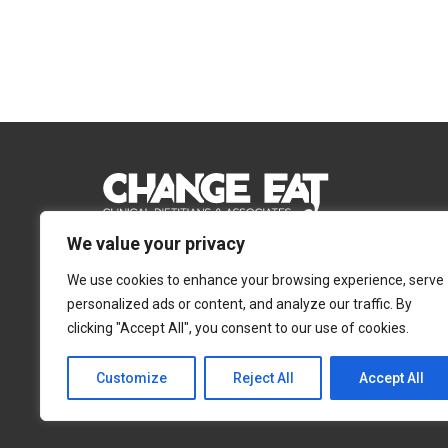
We value your privacy
Email:
Info@changeeat.com.cy
We use cookies to enhance your browsing experience, serve
Telephone:
77 77 77 51
personalized ads or content, and analyze our traffic. By
clicking "Accept All", you consent to our use of cookies.
Λευκωσία
Λεμεσός
Αγίας Άννας 4, 2054,
Αγίας Φυλάξεως 32,
Customize
Reject All
Accept All
Στρόβολος
3025