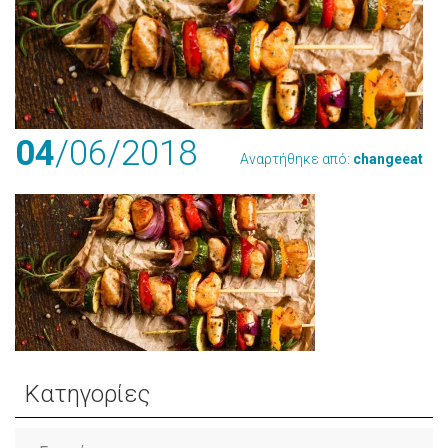
04
/06
/2018
Αναρτήθηκε από:
changeeat
Κατηγορίες