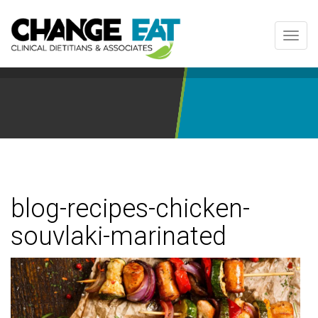
Toggl
navig
blog-recipes-chicken-
souvlaki-marinated