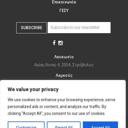
Επικοινωνία
ΓΕΣΥ
SUBSCRIBE
Λευκωσία
Αγίας Άννας 4, 2054, Στρόβολος
Λεμεσός
Αγίας Φυλάξεως 32, 3025
We value your privacy
Παραλίμνι
We use cookies to enhance your browsing experience, serve
1ης Απριλίου 67, 5281
personalized ads or content, and analyze our traffic. By
it's time to Change Eat
clicking "Accept All", you consent to our use of cookies.
Customize
Reject All
Accept All