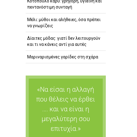
Κοτόπουλο κάρυ: γρήγορη, υγιεινή και
πεντανόστιμη συνταγή
Μέλι: μύθοι και αλήθειες, όσα πρέπει
να γνωρίζεις
Δίαιτες μόδας: γιατί δεν λειτουργούν
και τι να κάνεις αντί για αυτές
Μαριναρισμένες γαρίδες στη σχάρα
«Να είσαι η αλλαγή
που θέλεις να έρθει
…. και να είναι η
μεγαλύτερη σου
επιτυχία.»