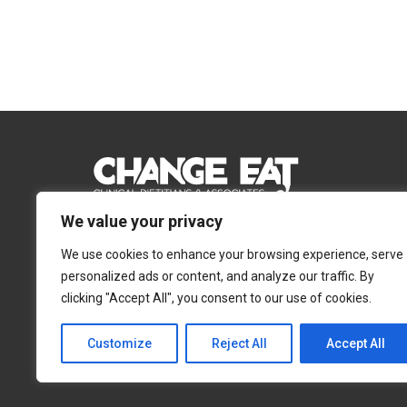
We value your privacy
Email:
Info@changeeat.com.cy
We use cookies to enhance your browsing experience, serve
Telephone:
77 77 77 51
personalized ads or content, and analyze our traffic. By
clicking "Accept All", you consent to our use of cookies.
Λευκωσία
Λεμεσός
Αγίας Άννας 4, 2054,
Αγίας Φυλάξεως 32,
Customize
Reject All
Accept All
Στρόβολος
3025