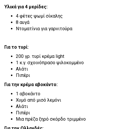
Υλικά για 4 μερίδες:
4 φέτες ψωμί σίκαλης
8 αυγά
Ντοματίνια για γαρνιτούρα
Για το τυρί:
200 γρ. τυρί κρέμα light
1 κ.γ. σχοινόπρασο ψιλοκομμένο
Αλάτι
Πιπέρι
Για την κρέμα αβοκάντο:
1 αβοκάντο
Χυμό από μισό λεμόνι
Αλάτι
Πιπέρι
Μια πρέζα ξηρό σκόρδο τριμμένο
Για την Ολλανδές: