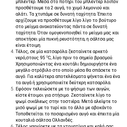
μπλέντερ. Μέσα στο ποτήρι του μπλέντερ λοιπόν
προσθέτουμε τα 2 αυγά, το χυμό λεμονιού και
αλάτι. Τα χτυπάμε σε δυνατή ταχύτητα. Έπειτα
αρχίζουμε να προσθέτουμε λίγο λίγο το βούτυρο
στο μείγμα ανακατεύοντας πάντα σε δυνατή
ταχύτητα. Όταν ομογενοποιηθεί το μείγμα μας και
αποκτήσει μία πυκνή ρευστότητα, η σάλτσα μας
είναι έτοιμη.
Τέλος, σε μία κατσαρόλα ζεσταίνετε αρκετό
o
νερό,στους 95
C, λίγο πριν το σημείο βρασμού.
Χρησιμοποιώντας ένα κουτάλι δημιουργήστε ένα
μεγάλο στρόβιλο στο οποίο μέσα θα σπάσετε το
αυγό. Για καλύτερα αποτελέσματα ψήνεται ένα ένα
τα αυγά ή χρησιμοποιείτε δεύτερη κατσαρόλα.
Εφόσον τελειώσετε με το ψήσιμο των αυγών,
είστε έτοιμοι για στήσιμο. Ζεσταίνετε λίγο το
ψωμί σικάλεως στην τοστιέρα. Μετά αλείψτε το
μισό ψωμί με το τυρί και το άλλο με αβοκάντο.
Τοποθετείται το ποσαρισμένο αυγό και έπειτα μία
κουταλιά σάλτσα Ολλανδές.
Τέλος γαρνίρετε με τα ντοματίνια και καλή σας