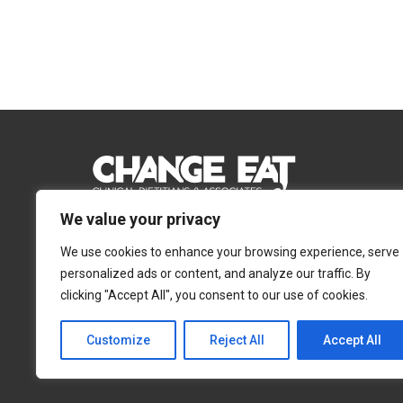
We value your privacy
Email:
Info@changeeat.com.cy
We use cookies to enhance your browsing experience, serve
Telephone:
77 77 77 51
personalized ads or content, and analyze our traffic. By
clicking "Accept All", you consent to our use of cookies.
Λευκωσία
Λεμεσός
Αγίας Άννας 4, 2054,
Αγίας Φυλάξεως 32,
Customize
Reject All
Accept All
Στρόβολος
3025