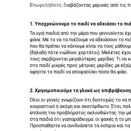
Ε
πωφεληθείτε, δ
ιαβάζοντας μερικές από τις 
1. Υποχρεώνουμε το παιδί να αδειάσει το πι
Τα υγιή παιδιά από την μέρα που γεννιούνται έ
φάνε. Με το να τα πιέζουμε να αδειάσουν το πι
που θα πρέπει να κάνουμε είναι να τους μάθουμ
(δηλαδή πότε νιώθουν χορτάτοι). Μελέτες έχου
τους σερβίρονται μεγαλύτερες μερίδες. Tι να κ
στο παιδί μικρές προς μέτριες μερίδες με εξαίρ
αφήστε το παιδί να αποφασίσει πόσο θα φάει.
2. Χρησιμοποιούμε τα γλυκά ως επιβράβευσ
Όλοι οι γονείς γνωρίζουν ότι δυστυχώς το να π
κουραστικό ή ακόμη και ακατόρθωτο. Έτσι, πολ
επίλυση του προβλήματος ακλουθώντας την μέ
στα παιδιά ότι γιαπαράδειγμα. οι φακές ή το 
Προσπαθήστε να συνδυάσετε τα όσπρια και τα 