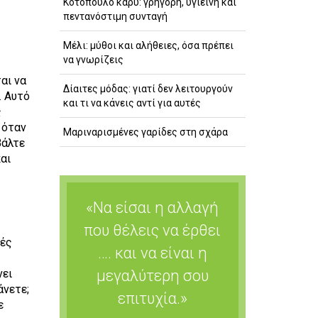
Κοτόπουλο κάρυ: γρήγορη, υγιεινή και
πεντανόστιμη συνταγή
Μέλι: μύθοι και αλήθειες, όσα πρέπει
να γνωρίζεις
αι να
Δίαιτες μόδας: γιατί δεν λειτουργούν
. Αυτό
και τι να κάνεις αντί για αυτές
ς
 όταν
Μαριναρισμένες γαρίδες στη σχάρα
Βάλτε
και
«Να είσαι η αλλαγή
που θέλεις να έρθει
ρές
…. και να είναι η
μεγαλύτερη σου
νει
άνετε;
επιτυχία.»
ε