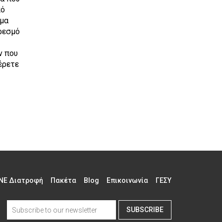
πό
ιμα
ορεσμό
ν που
έρετε
NE Διατροφή
Πακέτα
Blog
Επικοινωνία
ΓΕΣΥ
SUBSCRIBE