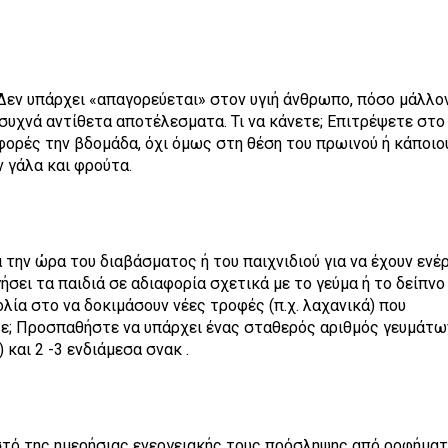
. Δεν υπάρχει «απαγορεύεται» στον υγιή άνθρωπο, πόσο μάλλο
 συχνά αντίθετα αποτέλεσματα. Τι να κάνετε; Επιτρέψετε στο
 φορές την βδομάδα, όχι όμως στη θέση του πρωινού ή κάποιο
ν γάλα και φρούτα.
την ώρα του διαβάσματος ή του παιχνιδιού για να έχουν ενέρ
σει τα παιδιά σε αδιαφορία σχετικά με το γεύμα ή το δείπνο
λία στο να δοκιμάσουν νέες τροφές (π.χ. λαχανικά) που
τε; Προσπαθήστε να υπάρχει ένας σταθερός αριθμός γευμάτων
 και 2 -3 ενδιάμεσα σνακ .
στό της ημερήσιας ενεργειακής τους πρόσληψης από ροφήματ