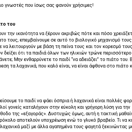
πιο γνωστές που ίσως σας φανούν χρήσιμες!
άτο του
χουν την ικανότητα να ξέρουν ακριβώς πότε και πόσο χρειάζετ
άτο τους, επεμβαίνουμε σε αυτό το βιολογικό μηχανισμό τους
ε να λειτουργούν με βάση τη πείνα τους και τον κορεσμό του
ν δείξει ότι τα παιδιά όλων των ηλικιών τρώνε περισσότερο
άνετε; Μην ενθαρρύνετε το παιδί “να αδειάζει” το πιάτο του. 
εση τα λαχανικά, που καλό είναι, να είναι άφθονα στο πιάτο 
η
είσουμε το παιδί να φάει όσπρια ή λαχανικά είναι πολλές φο
λοί γονείς καταλήγουν στην εύκολη και γρήγορη λύση για την
θοδο της «εξαγοράς».
Δυστυχώς όμως, αυτή η τακτική μαθαί
μπρόκολο αποτελούν υποχρέωση ενώ το γλυκό βραβείο. Τι να κ
λαχανικά μαζί με άλλα αγαπημένα τους φαγητά ξεκινώντας μ