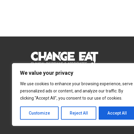
We value your privacy
Email:
Info@changeeat.com.cy
We use cookies to enhance your browsing experience, serve
Telephone:
77 77 77 51
personalized ads or content, and analyze our traffic. By
clicking "Accept All", you consent to our use of cookies.
Λευκωσία
Λεμεσός
Αγίας Άννας 4, 2054,
Αγίας Φυλάξεως 32,
Customize
Reject All
Accept All
Στρόβολος
3025