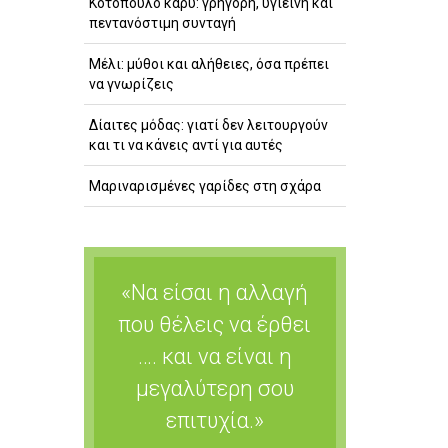
Κοτόπουλο κάρυ: γρήγορη, υγιεινή και
πεντανόστιμη συνταγή
Μέλι: μύθοι και αλήθειες, όσα πρέπει
να γνωρίζεις
Δίαιτες μόδας: γιατί δεν λειτουργούν
και τι να κάνεις αντί για αυτές
Μαριναρισμένες γαρίδες στη σχάρα
«Να είσαι η αλλαγή
που θέλεις να έρθει
…. και να είναι η
μεγαλύτερη σου
επιτυχία.»