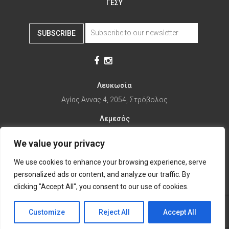
ΓΕΣΥ
SUBSCRIBE
Λευκωσία
Αγίας Άννας 4, 2054, Στρόβολος
Λεμεσός
Αγίας Φυλάξεως 32, 3025
We value your privacy
Παραλίμνι
We use cookies to enhance your browsing experience, serve
1ης Απριλίου 67, 5281
personalized ads or content, and analyze our traffic. By
it's time to Change Eat
clicking "Accept All", you consent to our use of cookies.
Customize
Reject All
Accept All