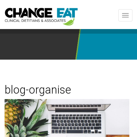
Toggl
navig
blog-organise