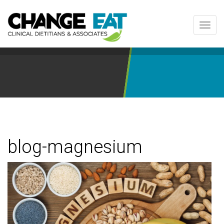
Toggl
navig
blog-magnesium