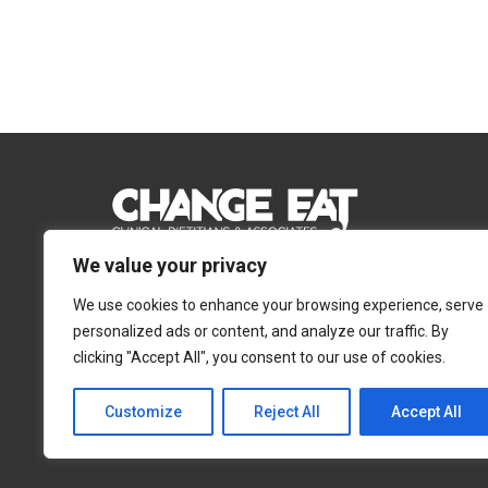
We value your privacy
Email:
Info@changeeat.com.cy
We use cookies to enhance your browsing experience, serve
Telephone:
77 77 77 51
personalized ads or content, and analyze our traffic. By
clicking "Accept All", you consent to our use of cookies.
Λευκωσία
Λεμεσός
Αγίας Άννας 4, 2054,
Αγίας Φυλάξεως 32,
Customize
Reject All
Accept All
Στρόβολος
3025