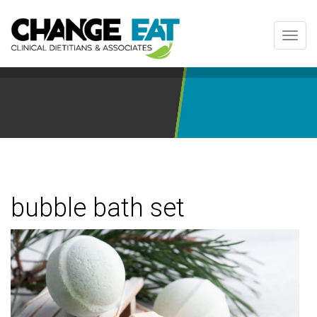
Toggl
navig
bubble bath set