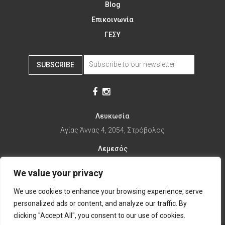
Blog
Επικοινωνία
ΓΕΣΥ
SUBSCRIBE
Λευκωσία
Αγίας Άννας 4, 2054, Στρόβολος
Λεμεσός
Αγίας Φυλάξεως 32, 3025
We value your privacy
Παραλίμνι
We use cookies to enhance your browsing experience, serve
1ης Απριλίου 67, 5281
personalized ads or content, and analyze our traffic. By
it's time to Change Eat
clicking "Accept All", you consent to our use of cookies.