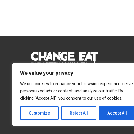
We value your privacy
Email:
Info@changeeat.com.cy
We use cookies to enhance your browsing experience, serve
Telephone:
77 77 77 51
personalized ads or content, and analyze our traffic. By
clicking "Accept All", you consent to our use of cookies.
Λευκωσία
Λεμεσός
Αγίας Άννας 4, 2054,
Αγίας Φυλάξεως 32,
Customize
Reject All
Accept All
Στρόβολος
3025