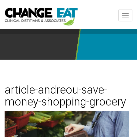
Toggl
navig
article-andreou-save-
money-shopping-grocery