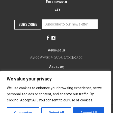
Επικοινωνία
ΓΕΣΥ
SUBSCRIBE
Λευκωσία
Αγίας Άννας 4, 2054, Στρόβολος
Λεμεσός
Αγίας Φυλάξεως 32, 3025
We value your privacy
Παραλίμνι
We use cookies to enhance your browsing experience, serve
1ης Απριλίου 67, 5281
personalized ads or content, and analyze our traffic. By
it's time to Change Eat
clicking "Accept All", you consent to our use of cookies.
Customize
Reject All
Accept All