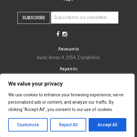
SUBSCRIBE
Λευκωσία
Αγίας Άννας 4, 2054, Στρόβολος
Λεμεσός
Αγίας Φυλάξεως 32, 3025
We value your privacy
Παραλίμνι
We use cookies to enhance your browsing experience, serve
1ης Απριλίου 67, 5281
personalized ads or content, and analyze our traffic. By
it's time to Change Eat
clicking "Accept All", you consent to our use of cookies.
Customize
Reject All
Accept All