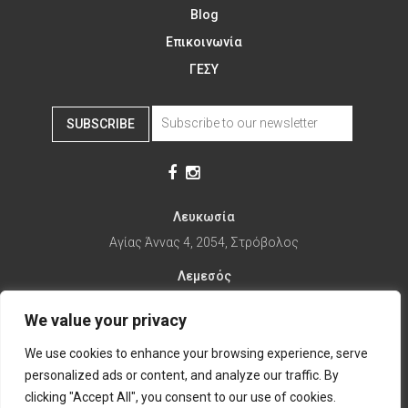
Blog
Επικοινωνία
ΓΕΣΥ
SUBSCRIBE
Λευκωσία
Αγίας Άννας 4, 2054, Στρόβολος
Λεμεσός
Αγίας Φυλάξεως 32, 3025
We value your privacy
Παραλίμνι
We use cookies to enhance your browsing experience, serve
1ης Απριλίου 67, 5281
personalized ads or content, and analyze our traffic. By
it's time to Change Eat
clicking "Accept All", you consent to our use of cookies.