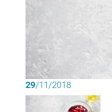
29
/11
/2018