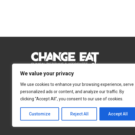
We value your privacy
Email:
Info@changeeat.com.cy
We use cookies to enhance your browsing experience, serve
Telephone:
77 77 77 51
personalized ads or content, and analyze our traffic. By
clicking "Accept All", you consent to our use of cookies.
Λευκωσία
Λεμεσός
Αγίας Άννας 4, 2054,
Αγίας Φυλάξεως 32,
Customize
Reject All
Accept All
Στρόβολος
3025