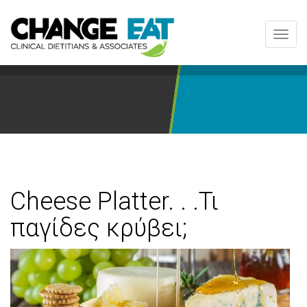
Toggl
navig
Cheese Platter. . .Τι
παγίδες κρύβει;