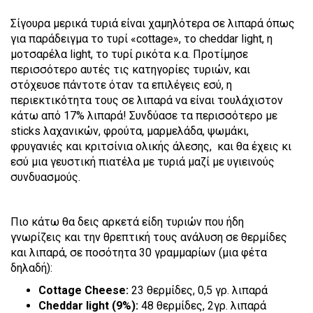
Σίγουρα μερικά τυριά είναι χαμηλότερα σε λιπαρά όπως
για παράδειγμα το τυρί «cottage», το cheddar light, η
μοτσαρέλα light, το τυρί ρικότα κ.α. Προτίμησε
περισσότερο αυτές τις κατηγορίες τυριών, και
στόχευσε πάντοτε όταν τα επιλέγεις εσύ, η
περιεκτικότητα τους σε λιπαρά να είναι τουλάχιστον
κάτω από 17% λιπαρά! Συνδύασε τα περισσότερο με
sticks λαχανικών, φρούτα, μαρμελάδα, ψωμάκι,
φρυγανιές και κριτσίνια ολικής άλεσης, και θα έχεις κι
εσύ μια γευστική πιατέλα με τυριά μαζί με υγιεινούς
συνδυασμούς.
Πιο κάτω θα δεις αρκετά είδη τυριών που ήδη
γνωρίζεις και την θρεπτική τους ανάλυση σε θερμίδες
και λιπαρά, σε ποσότητα 30 γραμμαρίων (μια φέτα
δηλαδή):
Cottage Cheese:
23 θερμίδες, 0,5 γρ. λιπαρά
Cheddar light (9%):
48 θερμίδες, 2γρ. λιπαρά