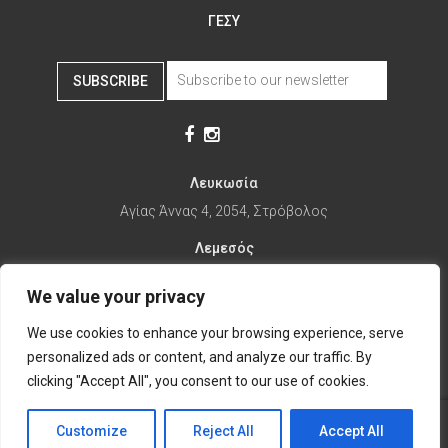
ΓΕΣΥ
SUBSCRIBE
Λευκωσία
Αγίας Άννας 4, 2054, Στρόβολος
Λεμεσός
Αγίας Φυλάξεως 32, 3025
We value your privacy
Παραλίμνι
We use cookies to enhance your browsing experience, serve
1ης Απριλίου 67, 5281
personalized ads or content, and analyze our traffic. By
it's time to Change Eat
clicking "Accept All", you consent to our use of cookies.
Customize
Reject All
Accept All