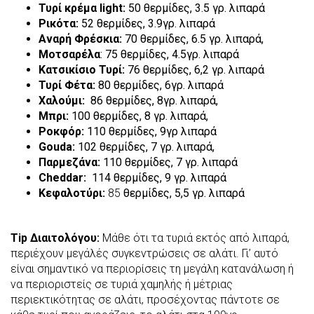
Τυρί κρέμα light:
50 θερμίδες, 3.5 γρ. λιπαρά
Ρικότα:
52 θερμίδες, 3.9γρ. λιπαρά
Αναρή Φρέσκια:
70 θερμίδες, 6.5 γρ. λιπαρά,
Μοτσαρέλα
: 75 θερμίδες, 4.5γρ. λιπαρά
Κατσικίσιο Τυρί:
76 θερμίδες, 6,2 γρ. λιπαρά
Τυρί Φέτα:
80 θερμίδες, 6γρ. λιπαρά
Χαλούμι:
86 θερμίδες, 8γρ. λιπαρά,
Μπρι:
100 θερμίδες, 8 γρ. λιπαρά,
Ροκφόρ:
110 θερμίδες, 9γρ λιπαρά
Gouda:
102 θερμίδες, 7 γρ. λιπαρά,
Παρμεζάνα:
110 θερμίδες, 7 γρ. λιπαρά
Cheddar
:
114 θερμίδες, 9 γρ. λιπαρά
Κεφαλοτύρι:
85
θερμίδες, 5,5 γρ. λιπαρά
Tip Διαιτολόγου:
Μάθε ότι τα τυριά εκτός από λιπαρά,
περιέχουν μεγάλές συγκεντρώσεις σε αλάτι. Γι’ αυτό
είναι σημαντικό να περιορίσεις τη μεγάλη κατανάλωση ή
να περιοριστείς σε τυριά χαμηλής ή μέτριας
περιεκτικότητας σε αλάτι, προσέχοντας πάντοτε σε